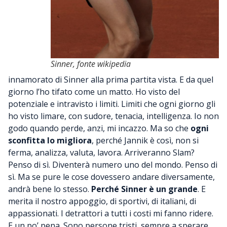
Sinner, fonte wikipedia
innamorato di Sinner alla prima partita vista. E da quel
giorno l’ho tifato come un matto. Ho visto del
potenziale e intravisto i limiti. Limiti che ogni giorno gli
ho visto limare, con sudore, tenacia, intelligenza. Io non
godo quando perde, anzi, mi incazzo. Ma so che
ogni
sconfitta lo migliora
, perché Jannik è così, non si
ferma, analizza, valuta, lavora. Arriveranno Slam?
Penso di sì. Diventerà numero uno del mondo. Penso di
sì. Ma se pure le cose dovessero andare diversamente,
andrà bene lo stesso.
Perché Sinner è un grande
. E
merita il nostro appoggio, di sportivi, di italiani, di
appassionati. I detrattori a tutti i costi mi fanno ridere.
E un po’ pena. Sono persone tristi, sempre a sperare