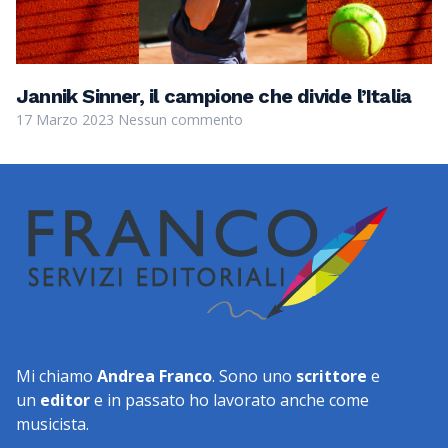
Jannik Sinner, il campione che divide l’Italia
17 Marzo 2023
Nessun commento
Mi chiamo
Andrea Franco
. Sono uno
scrittore
e
un
editor
e in passato ho lavorato anche come
musicista.