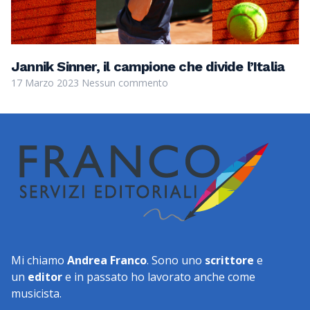
Jannik Sinner, il campione che divide l’Italia
17 Marzo 2023
Nessun commento
Mi chiamo
Andrea Franco
. Sono uno
scrittore
e
un
editor
e in passato ho lavorato anche come
musicista.