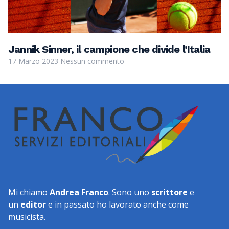
Jannik Sinner, il campione che divide l’Italia
17 Marzo 2023
Nessun commento
Mi chiamo
Andrea Franco
. Sono uno
scrittore
e
un
editor
e in passato ho lavorato anche come
musicista.