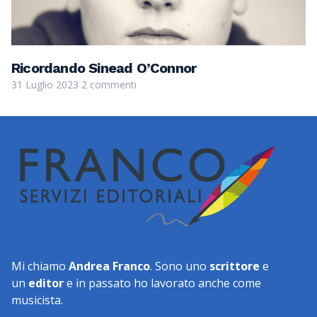
Ricordando Sinead O’Connor
31 Luglio 2023
2 commenti
Mi chiamo
Andrea Franco
. Sono uno
scrittore
e
un
editor
e in passato ho lavorato anche come
musicista.