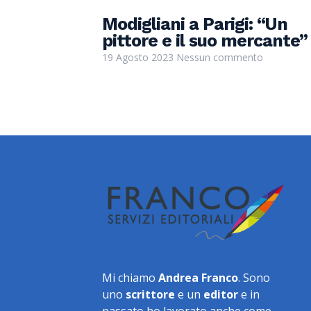
Modigliani a Parigi: “Un
pittore e il suo mercante”
19 Agosto 2023
Nessun commento
Mi chiamo
Andrea Franco
. Sono
uno
scrittore
e un
editor
e in
passato ho lavorato anche come