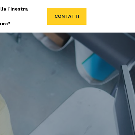
lla Finestra
CONTATTI
tura”