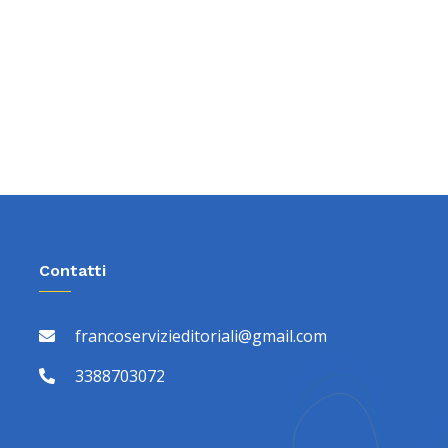
Contatti
francoservizieditoriali@gmail.com
3388703072