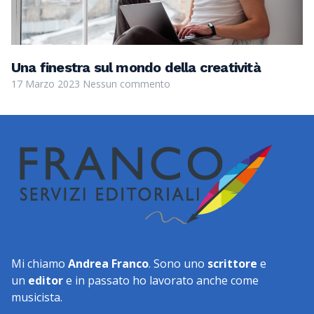
Una finestra sul mondo della creatività
17 Marzo 2023
Nessun commento
Mi chiamo
Andrea Franco
. Sono uno
scrittore
e
un
editor
e in passato ho lavorato anche come
musicista.