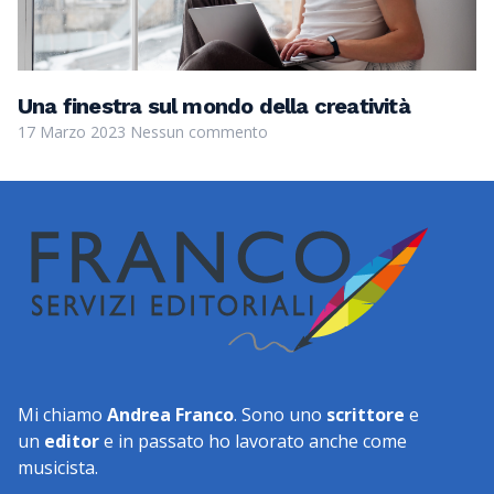
Una finestra sul mondo della creatività
17 Marzo 2023
Nessun commento
Mi chiamo
Andrea Franco
. Sono uno
scrittore
e
un
editor
e in passato ho lavorato anche come
musicista.