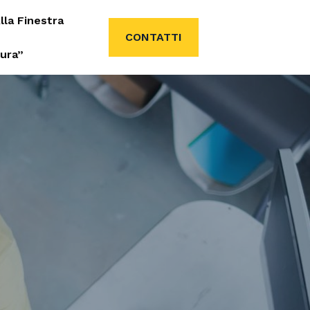
lla Finestra
CONTATTI
tura”