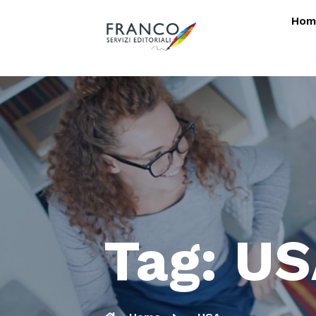
Hom
Tag: U