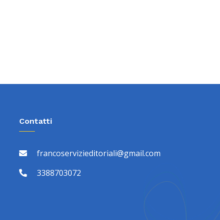
Contatti
francoservizieditoriali@gmail.com
3388703072